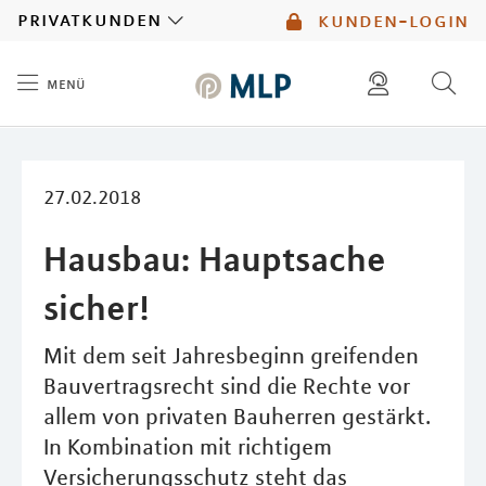
MLP
privatkunden
kunden-login
menü
Inhalt
diese website durchsuchen
mlp berater finden
27.02.2018
Hausbau: Hauptsache
sicher!
Mit dem seit Jahresbeginn greifenden
Bauvertragsrecht sind die Rechte vor
allem von privaten Bauherren gestärkt.
In Kombination mit richtigem
Versicherungsschutz steht das