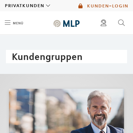
MLP
privatkunden
kunden-login
menü
Inhalt
diese website durchsuchen
mlp berater finden
Kundengruppen