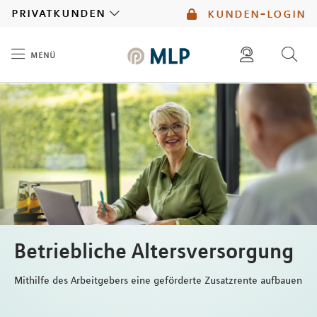
MLP
privatkunden
kunden-login
menü
Inhalt
diese website durchsuchen
mlp berater finden
Betriebliche Altersversorgung
Mithilfe des Arbeitgebers eine geförderte Zusatzrente aufbauen