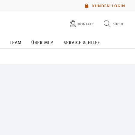
KUNDEN-LOGIN
kontakt
suche
diese website durchsuchen
team
über mlp
service & hilfe
mlp berater finden