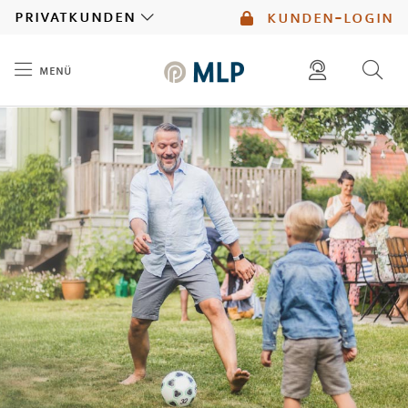
MLP
privatkunden
kunden-login
menü
Inhalt
diese website durchsuchen
mlp berater finden