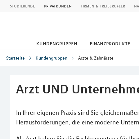
MLP
studierende
privatkunden
firmen & freiberufler
na
kundengruppen
finanzprodukte
Startseite
Kundengruppen
Ärzte & Zahnärzte
Inhalt
Arzt UND Unternehm
In Ihrer eigenen Praxis sind Sie gleichermaß
Herausforderungen, die eine moderne Untern
Als Arzt haben Sie die Fachkompetenz für Ihre