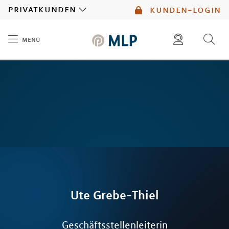
MLP
privatkunden
kunden-login
menü
Inhalt
diese website durchsuchen
mlp berater finden
Ute
Grebe-Thiel
Geschäftsstellenleiterin