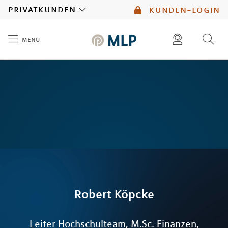
MLP
privatkunden
kunden-login
menü
Inhalt
diese website durchsuchen
mlp berater finden
Robert
Köpcke
Leiter Hochschulteam, M.Sc. Finanzen,