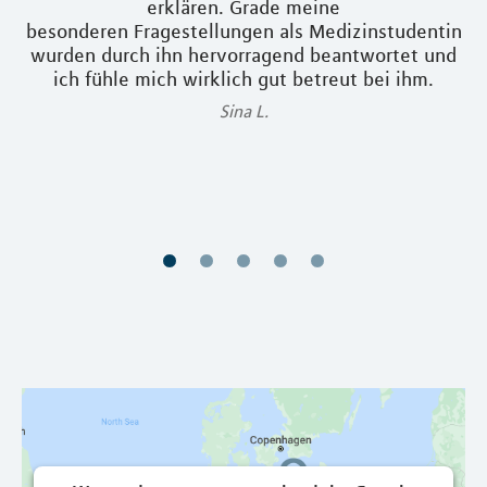
rn
erklären. Grade meine
B
ir
besonderen Fragestellungen als Medizinstudentin
v
er
wurden durch ihn hervorragend beantwortet und
da
n,
ich fühle mich wirklich gut betreut bei ihm.
h
er
Sina L.
P
t