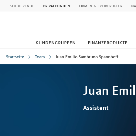
MLP
studierende
privatkunden
firmen & freiberufler
na
kundengruppen
finanzprodukte
Startseite
Team
Juan Emilio Sambruno Spannhoff
Inhalt
Juan Emil
Assistent