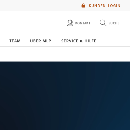
KUNDEN-LOGIN
kontakt
suche
diese website durchsuchen
team
über mlp
service & hilfe
mlp berater finden