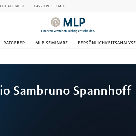
chhaltigkeit
karriere bei mlp
ratgeber
mlp seminare
persönlichkeitsanalyse
io
Sambruno Spannhoff