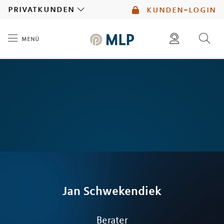
MLP
privatkunden
kunden-login
menü
Inhalt
diese website durchsuchen
mlp berater finden
Jan
Schwekendiek
Berater