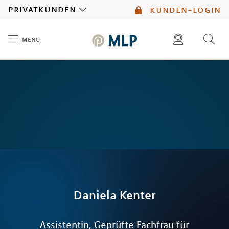
MLP
privatkunden
kunden-login
menü
Inhalt
diese website durchsuchen
mlp berater finden
Daniela
Kenter
Assistentin, Geprüfte Fachfrau für