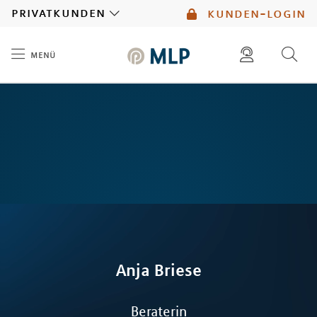
MLP
privatkunden
kunden-login
menü
Inhalt
diese website durchsuchen
mlp berater finden
Anja
Briese
Beraterin