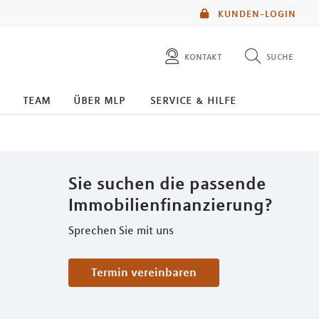
KUNDEN-LOGIN
kontakt
suche
diese website durchsuchen
team
über mlp
service & hilfe
mlp berater finden
Sie suchen die passende
Immobilienfinanzierung?
Sprechen Sie mit uns
Termin vereinbaren