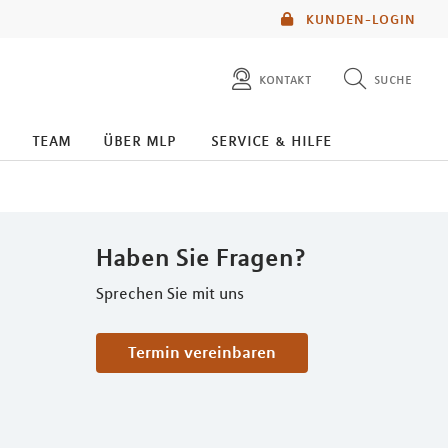
KUNDEN-LOGIN
kontakt
suche
diese website durchsuchen
team
über mlp
service & hilfe
mlp berater finden
Haben Sie Fragen?
Sprechen Sie mit uns
Termin vereinbaren