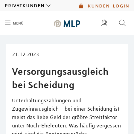
MLP
privatkunden
kunden-login
menü
Inhalt
diese website durchsuchen
mlp berater finden
21.12.2023
Versorgungsausgleich
bei Scheidung
Unterhaltungszahlungen und
Zugewinnausgleich – bei einer Scheidung ist
meist das liebe Geld der größte Streitfaktor
unter Noch-Eheleuten. Was häufig vergessen